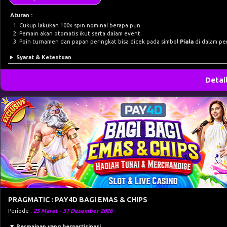
Aturan :
Cukup lakukan 100x spin nominal berapa pun.
Pemain akan otomatis ikut serta dalam event.
Poin turnamen dan papan peringkat bisa dicek pada simbol
Piala
di dalam pe
Syarat & Ketentuan
Detai
PRAGMATIC : PAY4D BAGI EMAS & CHIPS
Periode :
25 Maret - 31 Desember 2026
Permainan yang berpartisipasi