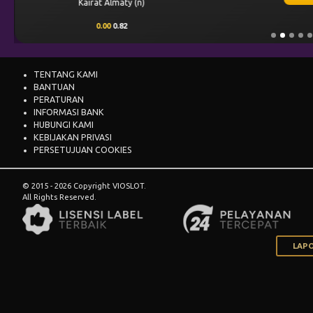
Kairat Almaty (n)
0.00
0.82
TENTANG KAMI
BANTUAN
PERATURAN
INFORMASI BANK
HUBUNGI KAMI
KEBIJAKAN PRIVASI
PERSETUJUAN COOKIES
© 2015 - 2026 Copyright VIOSLOT.
All Rights Reserved.
LAPO