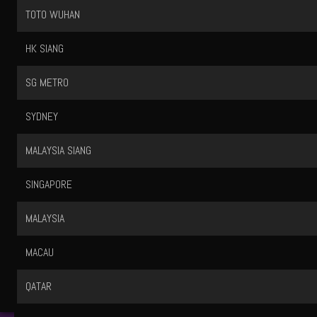
TOTO WUHAN
HK SIANG
SG METRO
SYDNEY
MALAYSIA SIANG
SINGAPORE
MALAYSIA
MACAU
QATAR