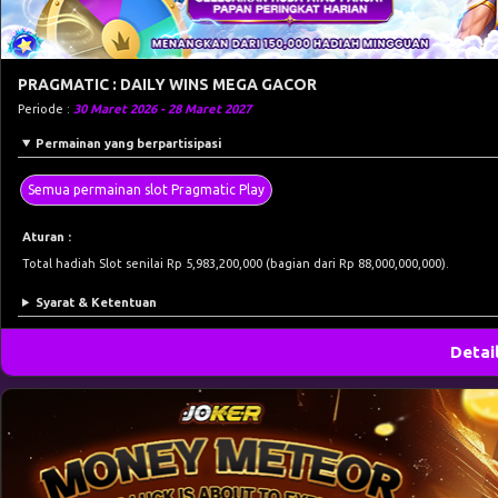
PRAGMATIC : DAILY WINS MEGA GACOR
Periode :
30 Maret 2026 - 28 Maret 2027
Permainan yang berpartisipasi
Semua permainan slot Pragmatic Play
Aturan :
Total hadiah Slot senilai Rp 5,983,200,000 (bagian dari Rp 88,000,000,000).
Syarat & Ketentuan
Detai