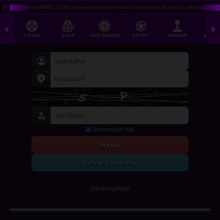
Game Terbaru SBOBET CASINO | Menerima Deposit Pulsa Telkomsel dan XL Slot Qris Dan Slot Dana | Sel
TOGEL
SLOT
LIVE CASINO
SPORT
ARCADE
SABU
Remember Me
Masuk
Daftar Sekarang
Desktop
Wap